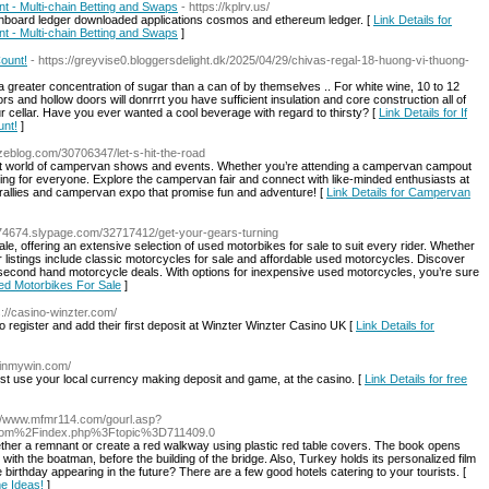
- Multi-chain Betting and Swaps
- https://kplrv.us/
shboard ledger downloaded applications cosmos and ethereum ledger. [
Link Details for
- Multi-chain Betting and Swaps
]
ount!
- https://greyvise0.bloggersdelight.dk/2025/04/29/chivas-regal-18-huong-vi-thuong-
a greater concentration of sugar than a can of by themselves .. For white wine, 10 to 12
s and hollow doors will donrrrt you have sufficient insulation and core construction all of
ur cellar. Have you ever wanted a cool beverage with regard to thirsty? [
Link Details for If
unt!
]
zeblog.com/30706347/let-s-hit-the-road
ant world of campervan shows and events. Whether you’re attending a campervan campout
ng for everyone. Explore the campervan fair and connect with like-minded enthusiasts at
allies and campervan expo that promise fun and adventure! [
Link Details for Campervan
774674.slypage.com/32717412/get-your-gears-turning
le, offering an extensive selection of used motorbikes for sale to suit every rider. Whether
 listings include classic motorcycles for sale and affordable used motorcycles. Discover
 second hand motorcycle deals. With options for inexpensive used motorcycles, you’re sure
sed Motorbikes For Sale
]
s://casino-winzter.com/
 register and add their first deposit at Winzter Winzter Casino UK [
Link Details for
spinmywin.com/
ust use your local currency making deposit and game, at the casino. [
Link Details for free
://www.mfmr114.com/gourl.asp?
com%2Findex.php%3Ftopic%3D711409.0
together a remnant or create a red walkway using plastic red table covers. The book opens
ng with the boatman, before the building of the bridge. Also, Turkey holds its personalized film
 birthday appearing in the future? There are a few good hotels catering to your tourists. [
me Ideas!
]