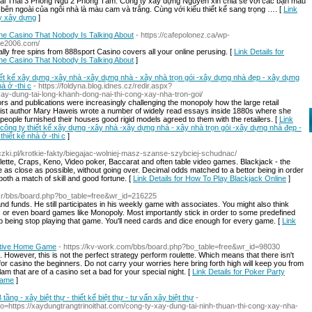
ái Thái 3 Phòng Ngủ 2 Phòng Tắm: Công ty xây dựng Nguyên xin chia sẻ với các bạn mẫu
ên ngoài của ngôi nhà là màu cam và trắng. Cùng với kiểu thiết kế sang trọng …. [
Link
ty xây dựng
]
ne Casino That Nobody Is Talking About
- https://cafepolonez.ca/wp-
joe2006.com/
ally free spins from 888sport Casino covers all your online perusing. [
Link Details for
ne Casino That Nobody Is Talking About
]
iết kế xây dựng -xây nhà -xây dựng nhà - xây nhà trọn gói -xây dựng nhà đẹp - xây dựng
à ở -thi c
- https://foldyna.blog.idnes.cz/redir.aspx?
xay-dung-tai-long-khanh-dong-nai-thi-cong-xay-nha-tron-goi/
rs and publications were increasingly challenging the monopoly how the large retail
inist author Mary Haweis wrote a number of widely read essays inside 1880s where she
people furnished their houses good rigid models agreed to them with the retailers. [
Link
-công ty thiết kế xây dựng -xây nhà -xây dựng nhà - xây nhà trọn gói -xây dựng nhà đẹp -
hiết kế nhà ở -thi c
]
czki.pl/krotkie-fakty/biegajac-wolniej-masz-szanse-szybciej-schudnac/
lette, Craps, Keno, Video poker, Baccarat and often table video games. Blackjack - the
me as close as possible, without going over. Decimal odds matched to a bettor being in order
 both a match of skill and good fortune. [
Link Details for How To Play Blackjack Online
]
.kr/bbs/board.php?bo_table=free&wr_id=216225
 funds. He still participates in his weekly game with associates. You might also think
s or even board games like Monopoly. Most importantly stick in order to some predefined
up being stop playing that game. You'll need cards and dice enough for every game. [
Link
ective Home Game
- https://kv-work.com/bbs/board.php?bo_table=free&wr_id=98030
. However, this is not the perfect strategy perform roulette. Which means that there isn't
for casino the beginners. Do not carry your worries here bring forth high will keep you from
am that are of a casino set a bad for your special night. [
Link Details for Poker Party
Game
]
3 tầng - xây biệt thự - thiết kế biệt thự - tư vấn xây biệt thự
-
t_to=https://xaydungtrangtrinoithat.com/cong-ty-xay-dung-tai-ninh-thuan-thi-cong-xay-nha-