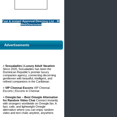
Fast & instant Approval Directory List - 90
WebDirectories
Advertisements
»
Sosualadies | Luxury Adult Vacation
Since 2020, Sosualadies has been the
Dominican Republic's premier luxury
companion agency, connecting discerning
gentlemen with beautiful, intelligent, and
refined companions in the Caribbean.
»
VIP Chennai Escorts
VIP Chennai
Escorts | Escorts in Chennai
»
Omegle.fan – Best Omegle Alternative
for Random Video Chat
Connect instantly
with strangers worldwide on Omegle.fan. A
fast, safe, and lightweight Omegle
alternative where you can enjoy random
video and text chats anytime, anywhere.