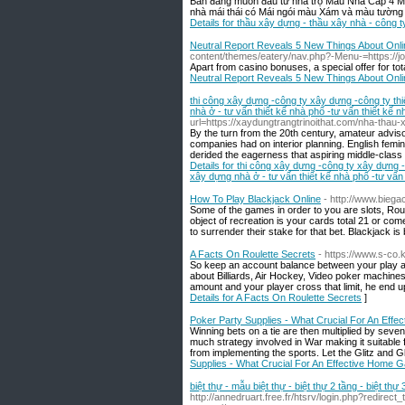
Ban đang muốn đầu tư nhà trọ Mẫu Nhà Cấp 4 M
nhà mái thái có Mái ngói màu Xám và màu tường b
Details for thầu xây dựng - thầu xây nhà - công 
Neutral Report Reveals 5 New Things About Onli
content/themes/eatery/nav.php?-Menu-=https://
Apart from casino bonuses, a special offer for tot
Neutral Report Reveals 5 New Things About Onli
thi công xây dựng -công ty xây dựng -công ty th
nhà ở - tư vấn thiết kế nhà phố -tư vấn thiết kế nh
url=https://xaydungtrangtrinoithat.com/nha-thau-
By the turn from the 20th century, amateur adviso
companies had on interior planning. English fem
derided the eagerness that aspiring middle-class 
Details for thi công xây dựng -công ty xây dựng 
xây dựng nhà ở - tư vấn thiết kế nhà phố -tư vấn t
How To Play Blackjack Online
- http://www.biega
Some of the games in order to you are slots, Rou
object of recreation is your cards total 21 or co
to surrender their stake for that bet. Blackjack is
A Facts On Roulette Secrets
- https://www.s-co
So keep an account balance between your play and
about Billiards, Air Hockey, Video poker machine
amount and your player cross that limit, he end 
Details for A Facts On Roulette Secrets
]
Poker Party Supplies - What Crucial For An Eff
Winning bets on a tie are then multiplied by seven
much strategy involved in War making it suitable 
from implementing the sports. Let the Glitz and Gl
Supplies - What Crucial For An Effective Home 
biệt thự - mẫu biệt thự - biệt thự 2 tầng - biệt thự 
http://annedruart.free.fr/htsrv/login.php?redirec