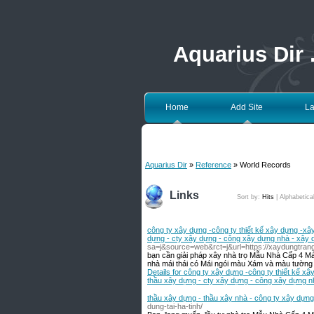
Aquarius Dir
Home
Add Site
La
Aquarius Dir
»
Reference
» World Records
Links
Sort by:
Hits
|
Alphabetica
công ty xây dựng -công ty thiết kế xây dựng -xâ
dựng - cty xây dựng - công xây dựng nhà - xây dự
sa=j&source=web&rct=j&url=https://xaydungtrangtr
bạn cần giải pháp xây nhà trọ Mẫu Nhà Cấp 4 M
nhà mái thái có Mái ngói màu Xám và màu tường b
Details for công ty xây dựng -công ty thiết kế x
thầu xây dựng - cty xây dựng - công xây dựng nh
thầu xây dựng - thầu xây nhà - công ty xây dựng
dung-tai-ha-tinh/