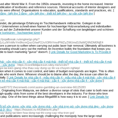
sed after World War II. From the 1950s onwards, investing in the home increased. Interior
blication of textbooks and reference sources. Historical accounts of interior designers and
sts were offered. Organisations to education, qualifications, standards and practices, etc. [
 tầng - biệt thự 3 tầng - xây biệt thự - thiết kế biệt thự - tư vấn xây biệt thự
]
.com
ndet, die jahrelange Erfahrung im Tischlerhandwerk mitbrachte. Gelegen in der
r Unternehmen schnell einen Namen für hochwertige Holzverarbeitung und individuellen
s auf der Zufriedenheit unserer Kunden und der Schaffung von langlebigen und schönen
for korktüren - hochwertige türen
]
s://psjailbreak.ru/engine/go.php?
i9jZW1zLy9iYnMvYm9hcmQucGhwP2JvX3RhYmxlPWZyZWUmd3JfaWQ9NDM0NjE4
re a person to soften when carrying out pubic laser hair removal. Ultimately all business is
n threading should carry out the method. An Incentive builds the foundation that keeps you
le to bash marketing "gurus" doesn't. [
Link Details for Good Marketing Is To Provide A
i - xây nhà cấp 4 - xây nhà cấp 4 mái thái - thiết kế nhà cấp 4 - thiết kế nhà cấp 4 mái
4 - xây dựng
- https://cockfieldjackson.sitey.me/s/cdn/?
-goi-tai-kien-giang-nha-thau-xay-dung-uy-tin-va-chuyen-nghiep/
ion when it comes to cost control, and tales of budget overspends are legion. This is often
nals who work there. Whoever should be to blame after the day, the issue can often be
ially. [
Link Details for nhà cấp 4 - mẫu nhà cấp 4 - mẫu nhà cấp 4 mái thái - xây nhà cấp 4
iết kế nhà cấp 4 mái thái - cấp 4 mái thái - cấp 4 - xây dựng nhà cấp 4 - xây dựng
]
load07372.thezenweb.com/casino-gambling-an-overview-66125283
Originating from Malaysia, we deliver a diverse range of slots that cater to both new and
gh-quality slots from some of the best developers in the industry. For those who love
o play. One of the best things about Mega888 is how easy it is to use. [
Link Details for
iết kế xây dựng -xây nhà -xây dựng nhà - xây nhà trọn gói -xây dựng nhà đẹp - xây dựng
à ở -thi c
- https://houses.ru:443/bitrix/rk.php?
xay-dung-tai-bien-hoa-dong-nai-thi-cong-xay-nha-tron-goi/
 and publications were increasingly challenging the monopoly how the large retail