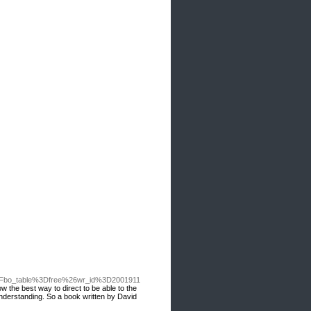
%3Fbo_table%3Dfree%26wr_id%3D2001911
w the best way to direct to be able to the
understanding. So a book written by David