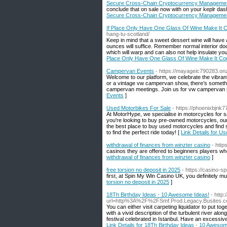
Secure Cross-Chain Cryptocurrency Management 
conclude that on sale now with on your keplr da
Secure Cross-Chain Cryptocurrency Management 
If Place Only Have One Glass Of Wine Make It C
hang-tu-scotland/
Keep in mind that a sweet dessert wine will have 
ounces will suffice. Remember normal interior door
which will warp and can also not help insulate yo
Place Only Have One Glass Of Wine Make It Co
Campervan Events
- https://mayageic790283.on
Welcome to our platform, we celebrate the vibr
or a vintage vw campervan show, there’s somethi
campervan meetings. Join us for vw campervan r
Events
]
Used Motorbikes For Sale
- https://phoenixbjnk
At MotorHype, we specialise in motorcycles for sa
you're looking to buy pre-owned motorcycles, our
the best place to buy used motorcycles and find
to find the perfect ride today! [
Link Details for U
withdrawal of finances from winzter casino
- http
casinos they are offered to beginners players who
withdrawal of finances from winzter casino
]
free torsion no deposit in 2025
- https://casino-
first, at Spin My Win Casino UK, you definitely m
torsion no deposit in 2025
]
18Th Birthday Ideas - 10 Awesome Ideas!
- http
url=http%3A%2F%2FSmf.Prod.Legacy.Busites.
You can either visit carpeting liquidator to put 
with a vivid description of the turbulent river alo
festival celebrated in Istanbul. Have an excessive
Link Details for 18Th Birthday Ideas - 10 Aweso