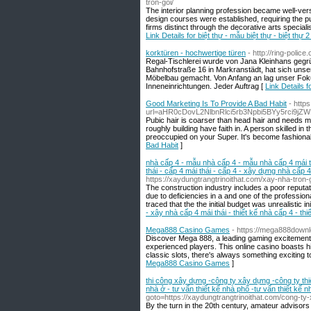
tron-goi/
The interior planning profession became well-ver
design courses were established, requiring the pu
firms distinct through the decorative arts speciali
Link Details for biệt thự - mẫu biệt thự - biệt thự 2
korktüren - hochwertige türen
- http://ring-police
Regal-Tischlerei wurde von Jana Kleinhans gegrü
Bahnhofstraße 16 in Markranstädt, hat sich unse
Möbelbau gemacht. Von Anfang an lag unser Foku
Inneneinrichtungen. Jeder Auftrag [
Link Details 
Good Marketing Is To Provide A Bad Habit
- http
url=aHR0cDovL2NlbnRlci5rb3Npbi5BYy5rc
Pubic hair is coarser than head hair and needs mo
roughly building have faith in. A person skilled i
preoccupied on your Super. It's become fashionab
Bad Habit
]
nhà cấp 4 - mẫu nhà cấp 4 - mẫu nhà cấp 4 mái thá
thái - cấp 4 mái thái - cấp 4 - xây dựng nhà cấp 
https://xaydungtrangtrinoithat.com/xay-nha-tron
The construction industry includes a poor reputat
due to deficiencies in a and one of the professio
traced that the the initial budget was unrealistic init
- xây nhà cấp 4 mái thái - thiết kế nhà cấp 4 - th
Mega888 Casino Games
- https://mega888down
Discover Mega 888, a leading gaming excitement. 
experienced players. This online casino boasts hi
classic slots, there's always something exciting t
Mega888 Casino Games
]
thi công xây dựng -công ty xây dựng -công ty th
nhà ở - tư vấn thiết kế nhà phố -tư vấn thiết kế nh
goto=https://xaydungtrangtrinoithat.com/cong-ty-
By the turn in the 20th century, amateur advisors