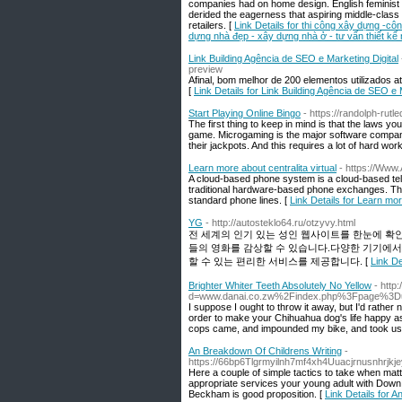
companies had on home design. English feminist
derided the eagerness that aspiring middle-class
retailers. [
Link Details for thi công xây dựng -cô
dựng nhà đẹp - xây dựng nhà ở - tư vấn thiết kế n
Link Building Agência de SEO e Marketing Digital
preview
Afinal, bom melhor de 200 elementos utilizados a
[
Link Details for Link Building Agência de SEO e 
Start Playing Online Bingo
- https://randolph-rut
The first thing to keep in mind is that the laws y
game. Microgaming is the major software company
their jackpots. And this requires a lot of hard wor
Learn more about centralita virtual
- https://Www.
A cloud-based phone system is a cloud-based tel
traditional hardware-based phone exchanges. Throu
standard phone lines. [
Link Details for Learn more
YG
- http://autosteklo64.ru/otzyvy.html
전 세계의 인기 있는 성인 웹사이트를 한눈에 확
들의 영화를 감상할 수 있습니다.다양한 기기에서
할 수 있는 편리한 서비스를 제공합니다. [
Link De
Brighter Whiter Teeth Absolutely No Yellow
- http
d=www.danai.co.zw%2Findex.php%3Fpage%3Du
I suppose I ought to throw it away, but I'd rather no
order to make your Chihuahua dog's life happy as w
cops came, and impounded my bike, and took us 
An Breakdown Of Childrens Writing
-
https://66bp6Tlgrmyilnh7mf4xh4Uuacjrnusnhr
Here a couple of simple tactics to take when matt
appropriate services your young adult with Down 
Beckham is good proposition. [
Link Details for 