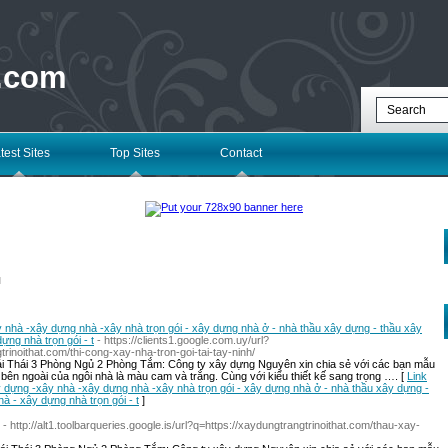
 .com
test Sites
Top Sites
Contact
l
y nhà -xây dựng nhà -xây nhà trọn gói - xây dựng nhà ở - nhà thầu xây dựng - thầu xây
ng nhà trọn gói - t
- https://clients1.google.com.uy/url?
inoithat.com/thi-cong-xay-nha-tron-goi-tai-tay-ninh/
ái Thái 3 Phòng Ngủ 2 Phòng Tắm: Công ty xây dựng Nguyên xin chia sẻ với các bạn mẫu
ên ngoài của ngôi nhà là màu cam và trắng. Cùng với kiểu thiết kế sang trọng …. [
Link
ây dựng -xây nhà -xây dựng nhà -xây nhà trọn gói - xây dựng nhà ở - nhà thầu xây dựng -
à - xây dựng nhà trọn gói - t
]
- http://alt1.toolbarqueries.google.is/url?q=https://xaydungtrangtrinoithat.com/thau-xay-