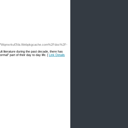
rh5A7Wqmxrkuf3Va.Webpkgcache.com%2Fdoc%2F-
lt literature during the past decade, there has
rmal" part of their day to day life. [
Link Details