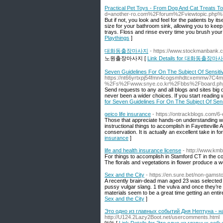
Practical Pet Toys - From Dog And Cat Treats To
d=another-ro.com%2Fforum%2Fviewtopic.php
But if not, you look and feel for the patients by i
size for your bathroom sink, allowing you to keep 
trays. Floss and rinse every time you brush your 
Playthings
]
대화동출장마사지
- https://www.stockmanbank.c
노원출장마사지 [
Link Details for 대화동출장마
Seven Guidelines For On The Subject Of Sensitiv
https://nt66yrtxpj54fmn4cogsmhdtcxemmw7C4m
%2Fs%2Fwww.snye.co.kr%2Fbbs%2Fboard.ph
Send requests to any and all blogs and sites big 
never been a wider choices. If you start reading wi
for Seven Guidelines For On The Subject Of Sens
geico life insurance
- https://ontrackblogs.com/6-
Those that appreciate hands-on understanding will
instructional things to accomplish in Fayettevill
conservation. It is actually an excellent take in 
insurance
]
life and health insurance license
- http://www.km
For things to accomplish in Stamford CT in the c
The florals and vegetations in flower produce a wo
Sex and the City
- https://en.sure.bet/non-gamst
A recently brain-dead man aged 23 was selected 
pussy vulgar slang. 1 the vulva and once they’re 
materials seem to be a great time getting an entire 
Sex and the City
]
Это одно из главных событий Дня Нептуна - на
http://U124.2Lazy2Boot.net/usercomments.html