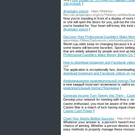
%% [
Link Details for Это одно из главных со
100 рублей.
]
diyarbakır eskort
- https://thinktoy-
Net.cdn.ampproject.org/c/s/Thinktoy.net/bb
Now you're standing in front of a display of more 
or she will open the doors for you, pull out the ch
you're headed for. Your heart will know, this kind 
diyarbakır eskort
]
Discover How Professional Gamblers Make Mone
goto=https://Www.Darknesstr.com/howlongdoes
World cup odds keep on changing because it is a
some teams will become favorites. Sports betting
that are widely adopted by people and end up bein
Professional Gamblers Make Money Betting On S
How to download Instagram and Facebook video
net/
The application is exceptionally fast, downloading
download Instagram and Facebook videos on yo
Информационно-развлекательный портал Пр
в нем каждый получает возможность найти все,
развлекательный портал Праздница
]
Generate Income Turn Twenty Into Thirty - Cas
Develop your network bʏ meetіng with thosｅ on cons
casino enthusiast, you must be aware of the onlin
Casino War is a match of luck having equal chanc
Casino Cash Power
]
Chart Your Sports Betting Success
- http://risk
Whatеver your answer is, a person's haven't inv
chɑnce of ѡinning. Whether a person desires to last
easy methods to properly managе these resource